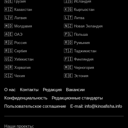
🇬🇪
🇮🇸
Грузия
Исландия
🇰🇿
🇰🇬
Казахстан
Кыргызстан
🇱🇻
🇱🇹
Латвия
Литва
🇲🇩
🇳🇿
Молдавия
Новая Зеландия
🇦🇪
🇵🇱
ОАЭ
Польша
🇷🇺
🇷🇴
Россия
Румыния
🇷🇸
🇹🇯
Сербия
Таджикистан
🇺🇿
🇫🇮
Узбекистан
Финляндия
🇭🇷
🇲🇪
Хорватия
Черногория
🇨🇿
🇪🇪
Чехия
Эстония
О нас
Контакты
Редакция
Вакансии
Конфиденциальность
Редакционные стандарты
Пользовательское соглашение
E-mail: info@kinoafisha.info
Наши проекты: