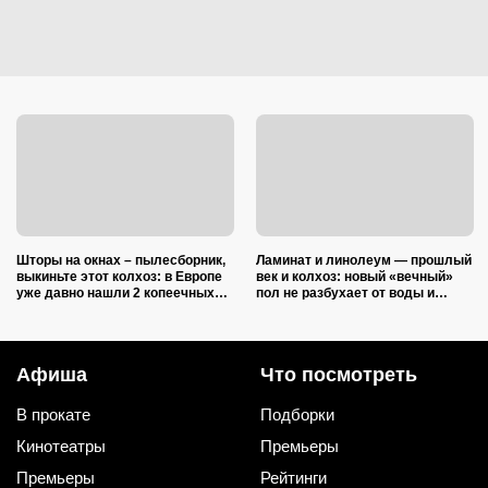
Шторы на окнах – пылесборник,
Ламинат и линолеум — прошлый
выкиньте этот колхоз: в Европе
век и колхоз: новый «вечный»
уже давно нашли 2 копеечных
пол не разбухает от воды и
альтернативы (и 1 – практичную)
выглядит на миллион
Афиша
Что посмотреть
В прокате
Подборки
Кинотеатры
Премьеры
Премьеры
Рейтинги