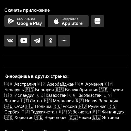
Скачать приложение
Google Play
App Store
Киноафиша в других странах:
🇦🇺
Австралия
🇦🇿
Азербайджан
🇦🇲
Армения
🇧🇾
Беларусь
🇧🇬
Болгария
🇬🇧
Великобритания
🇬🇪
Грузия
🇮🇸
Исландия
🇰🇿
Казахстан
🇰🇬
Кыргызстан
🇱🇻
Латвия
🇱🇹
Литва
🇲🇩
Молдавия
🇳🇿
Новая Зеландия
🇦🇪
ОАЭ
🇵🇱
Польша
🇷🇺
Россия
🇷🇴
Румыния
🇷🇸
Сербия
🇹🇯
Таджикистан
🇺🇿
Узбекистан
🇫🇮
Финляндия
🇭🇷
Хорватия
🇲🇪
Черногория
🇨🇿
Чехия
🇪🇪
Эстония