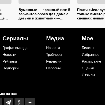
ю
Бумажные — прошлый век: 5
Почти «Йеллоус
 и
вариантов обоев для дома с
только вместо 
още
детьми и животными —
спецназ: новый
 и
царапины и фломастеры им
Netflix уже ста
нипочём
хитом
Сериалы
Медиа
Мое
График выхода
Новости
Билеты
Новости
Трейлеры
Избранное
Рейтинги
Рецензии
Расписание
Подборки
Персоны
Оценки
Отзывы
ся на нас