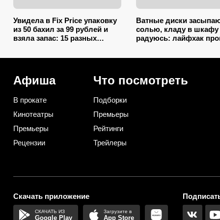
Увидела в Fix Price упаковку
Ватные диски засыпа
из 50 бахил за 99 рублей и
солью, кладу в шкафу
взяла запас: 15 разных
радуюсь: лайфхак пр
способов использовать их
некуда, а пользы вагон
дома и на даче
маленькая тележка
Афиша
Что посмотреть
В прокате
Подборки
Кинотеатры
Премьеры
Премьеры
Рейтинги
Рецензии
Трейлеры
Скачать приложение
Подписать
Google Play
App Store