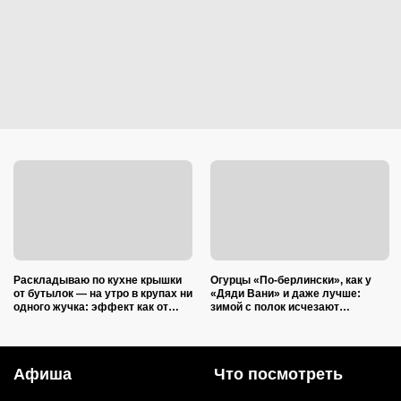
Раскладываю по кухне крышки
Огурцы «По-берлински», как у
от бутылок — на утро в крупах ни
«Дяди Вани» и даже лучше:
одного жучка: эффект как от
зимой с полок исчезают
дорогой отравы
первыми
Афиша
Что посмотреть