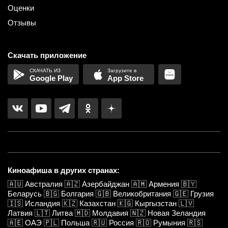
Оценки
Отзывы
Скачать приложение
Google Play
App Store
Киноафиша в других странах:
🇦🇺
Австралия
🇦🇿
Азербайджан
🇦🇲
Армения
🇧🇾
Беларусь
🇧🇬
Болгария
🇬🇧
Великобритания
🇬🇪
Грузия
🇮🇸
Исландия
🇰🇿
Казахстан
🇰🇬
Кыргызстан
🇱🇻
Латвия
🇱🇹
Литва
🇲🇩
Молдавия
🇳🇿
Новая Зеландия
🇦🇪
ОАЭ
🇵🇱
Польша
🇷🇺
Россия
🇷🇴
Румыния
🇷🇸