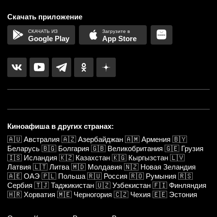
Скачать приложение
Google Play
App Store
Киноафиша в других странах:
🇦🇺
Австралия
🇦🇿
Азербайджан
🇦🇲
Армения
🇧🇾
Беларусь
🇧🇬
Болгария
🇬🇧
Великобритания
🇬🇪
Грузия
🇮🇸
Исландия
🇰🇿
Казахстан
🇰🇬
Кыргызстан
🇱🇻
Латвия
🇱🇹
Литва
🇲🇩
Молдавия
🇳🇿
Новая Зеландия
🇦🇪
ОАЭ
🇵🇱
Польша
🇷🇺
Россия
🇷🇴
Румыния
🇷🇸
Сербия
🇹🇯
Таджикистан
🇺🇿
Узбекистан
🇫🇮
Финляндия
🇭🇷
Хорватия
🇲🇪
Черногория
🇨🇿
Чехия
🇪🇪
Эстония