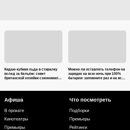
Кидаю кубики льда в стиралку
Можно ли оставлять телефон на
вслед за бельём: совет
зарядке на всю ночь при 100%
британской хозяйки сэкономил
батареи: запомните раз и на всю
кучу времени (и немного денег)
жизнь (многие ошибаются)
Афиша
Что посмотреть
В прокате
Подборки
Кинотеатры
Премьеры
Премьеры
Рейтинги