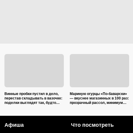
Винные пробки пустил в дело,
Мариную огурцы «По-баварски»
перестав складывать в вазочке:
— вкуснее магазинных в 100 раз:
поделки выглядят так, будто
прозрачный рассол, минимум
делали итальянские мастера
уксуса и звонкий хруст зимой
Афиша
Что посмотреть