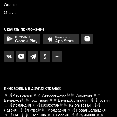
Оценки
Отзывы
Скачать приложение
Google Play
App Store
Киноафиша в других странах:
🇦🇺
Австралия
🇦🇿
Азербайджан
🇦🇲
Армения
🇧🇾
Беларусь
🇧🇬
Болгария
🇬🇧
Великобритания
🇬🇪
Грузия
🇮🇸
Исландия
🇰🇿
Казахстан
🇰🇬
Кыргызстан
🇱🇻
Латвия
🇱🇹
Литва
🇲🇩
Молдавия
🇳🇿
Новая Зеландия
🇦🇪
ОАЭ
🇵🇱
Польша
🇷🇺
Россия
🇷🇴
Румыния
🇷🇸