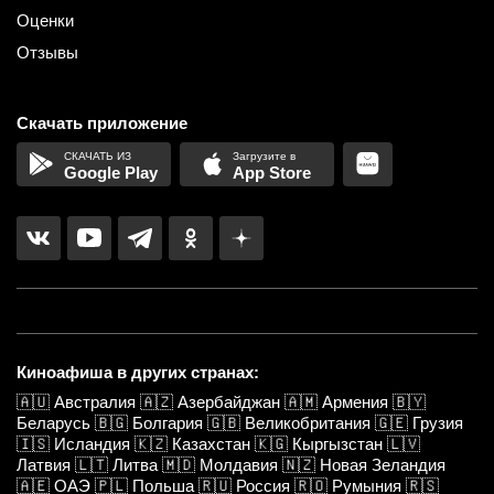
Оценки
Отзывы
Скачать приложение
Google Play
App Store
Киноафиша в других странах:
🇦🇺
Австралия
🇦🇿
Азербайджан
🇦🇲
Армения
🇧🇾
Беларусь
🇧🇬
Болгария
🇬🇧
Великобритания
🇬🇪
Грузия
🇮🇸
Исландия
🇰🇿
Казахстан
🇰🇬
Кыргызстан
🇱🇻
Латвия
🇱🇹
Литва
🇲🇩
Молдавия
🇳🇿
Новая Зеландия
🇦🇪
ОАЭ
🇵🇱
Польша
🇷🇺
Россия
🇷🇴
Румыния
🇷🇸