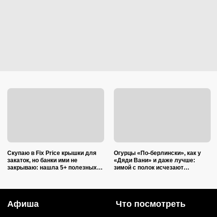
Скупаю в Fix Price крышки для
Огурцы «По-берлински», как у
закаток, но банки ими не
«Дяди Вани» и даже лучше:
закрываю: нашла 5+ полезных
зимой с полок исчезают
применений для дома и радуюсь
первыми
Афиша
Что посмотреть