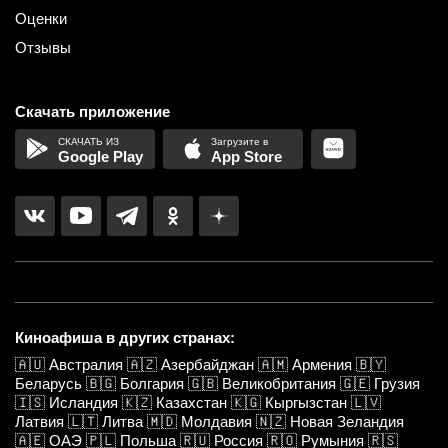
Оценки
Отзывы
Скачать приложение
Google Play
App Store
Киноафиша в других странах:
🇦🇺
Австралия
🇦🇿
Азербайджан
🇦🇲
Армения
🇧🇾
Беларусь
🇧🇬
Болгария
🇬🇧
Великобритания
🇬🇪
Грузия
🇮🇸
Исландия
🇰🇿
Казахстан
🇰🇬
Кыргызстан
🇱🇻
Латвия
🇱🇹
Литва
🇲🇩
Молдавия
🇳🇿
Новая Зеландия
🇦🇪
ОАЭ
🇵🇱
Польша
🇷🇺
Россия
🇷🇴
Румыния
🇷🇸