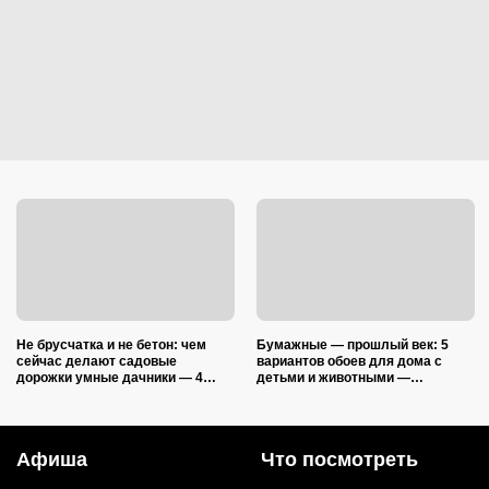
Не брусчатка и не бетон: чем
Бумажные — прошлый век: 5
сейчас делают садовые
вариантов обоев для дома с
дорожки умные дачники — 4
детьми и животными —
практичных варианта
царапины и фломастеры им
нипочём
Афиша
Что посмотреть