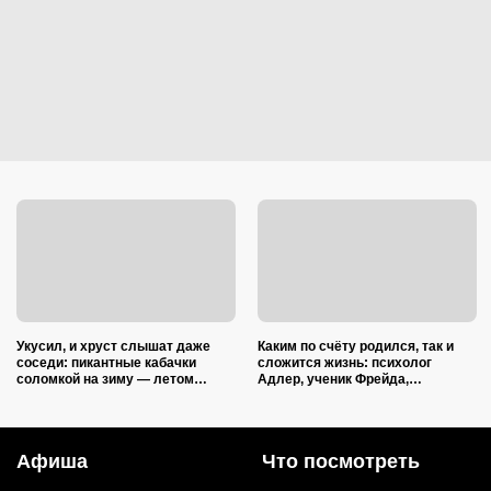
Укусил, и хруст слышат даже
Каким по счёту родился, так и
соседи: пикантные кабачки
сложится жизнь: психолог
соломкой на зиму — летом
Адлер, ученик Фрейда,
закатываю только так
объяснил, как очередность
влияет на судьбу
Афиша
Что посмотреть