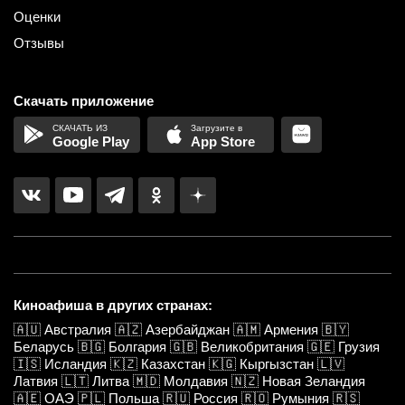
Оценки
Отзывы
Скачать приложение
Google Play
App Store
Киноафиша в других странах:
🇦🇺
Австралия
🇦🇿
Азербайджан
🇦🇲
Армения
🇧🇾
Беларусь
🇧🇬
Болгария
🇬🇧
Великобритания
🇬🇪
Грузия
🇮🇸
Исландия
🇰🇿
Казахстан
🇰🇬
Кыргызстан
🇱🇻
Латвия
🇱🇹
Литва
🇲🇩
Молдавия
🇳🇿
Новая Зеландия
🇦🇪
ОАЭ
🇵🇱
Польша
🇷🇺
Россия
🇷🇴
Румыния
🇷🇸