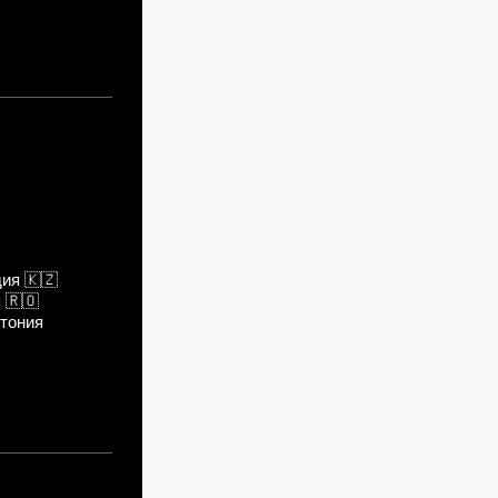
дия
🇰🇿
я
🇷🇴
тония