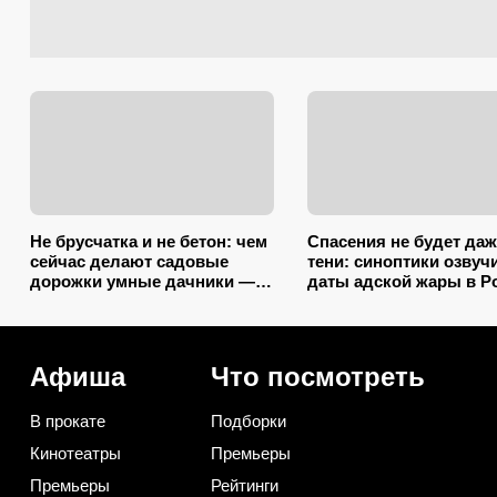
Не брусчатка и не бетон: чем
Спасения не будет даж
сейчас делают садовые
тени: синоптики озвуч
дорожки умные дачники — 4
даты адской жары в Р
практичных варианта
Афиша
Что посмотреть
В прокате
Подборки
Кинотеатры
Премьеры
Премьеры
Рейтинги