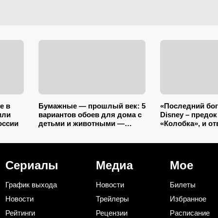
е в
Бумажные — прошлый век: 5
«Последний бог
или
вариантов обоев для дома с
Disney – предок
оссии
детьми и животными —
«Колобка», и от
царапины и фломастеры им
вопросов о рос
нипочём
фэнтези не смо
подсказки (тест
Сериалы
Медиа
Мое
График выхода
Новости
Билеты
Новости
Трейлеры
Избранное
Рейтинги
Рецензии
Расписание