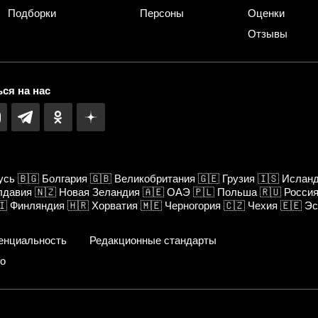
Подборки
Персоны
Оценки
Отзывы
ся на нас
усь
🇧🇬
Болгария
🇬🇧
Великобритания
🇬🇪
Грузия
🇮🇸
Ислан
лдавия
🇳🇿
Новая Зеландия
🇦🇪
ОАЭ
🇵🇱
Польша
🇷🇺
Росси
🇮
Финляндия
🇭🇷
Хорватия
🇲🇪
Черногория
🇨🇿
Чехия
🇪🇪
Эс
енциальность
Редакционные стандарты
fo