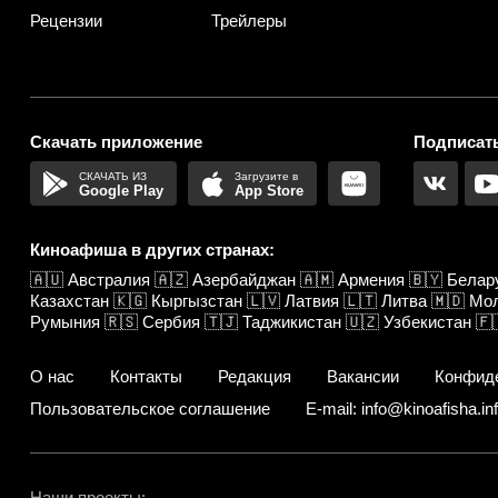
Рецензии
Трейлеры
Скачать приложение
Подписать
Google Play
App Store
Киноафиша в других странах:
🇦🇺
Австралия
🇦🇿
Азербайджан
🇦🇲
Армения
🇧🇾
Белар
Казахстан
🇰🇬
Кыргызстан
🇱🇻
Латвия
🇱🇹
Литва
🇲🇩
Мо
Румыния
🇷🇸
Сербия
🇹🇯
Таджикистан
🇺🇿
Узбекистан
🇫
О нас
Контакты
Редакция
Вакансии
Конфид
Пользовательское соглашение
E-mail: info@kinoafisha.in
Наши проекты: