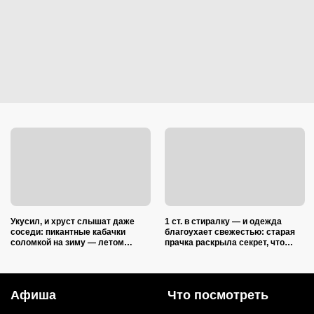
Укусил, и хруст слышат даже
1 ст. в стиралку — и одежда
соседи: пикантные кабачки
благоухает свежестью: старая
соломкой на зиму — летом
прачка раскрыла секрет, что
закатываю только так
добавить в барабан вместе с
порошком
Афиша
Что посмотреть