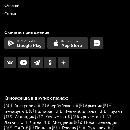
Оценки
Отзывы
Скачать приложение
Google Play
App Store
Киноафиша в других странах:
🇦🇺
Австралия
🇦🇿
Азербайджан
🇦🇲
Армения
🇧🇾
Беларусь
🇧🇬
Болгария
🇬🇧
Великобритания
🇬🇪
Грузия
🇮🇸
Исландия
🇰🇿
Казахстан
🇰🇬
Кыргызстан
🇱🇻
Латвия
🇱🇹
Литва
🇲🇩
Молдавия
🇳🇿
Новая Зеландия
🇦🇪
ОАЭ
🇵🇱
Польша
🇷🇺
Россия
🇷🇴
Румыния
🇷🇸