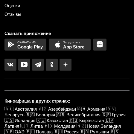
Оценки
Отзывы
Скачать приложение
Google Play
App Store
Киноафиша в других странах:
🇦🇺
Австралия
🇦🇿
Азербайджан
🇦🇲
Армения
🇧🇾
Беларусь
🇧🇬
Болгария
🇬🇧
Великобритания
🇬🇪
Грузия
🇮🇸
Исландия
🇰🇿
Казахстан
🇰🇬
Кыргызстан
🇱🇻
Латвия
🇱🇹
Литва
🇲🇩
Молдавия
🇳🇿
Новая Зеландия
🇦🇪
ОАЭ
🇵🇱
Польша
🇷🇺
Россия
🇷🇴
Румыния
🇷🇸