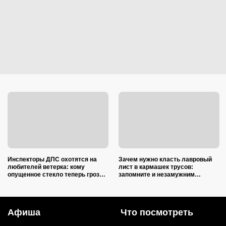
Инспекторы ДПС охотятся на
Зачем нужно класть лавровый
любителей ветерка: кому
лист в кармашек трусов:
опущенное стекло теперь грозит
запомните и незамужним
лишением прав
подругам расскажите
Афиша
Что посмотреть