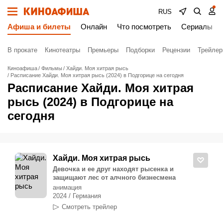
RUS
Афиша и билеты
Онлайн
Что посмотреть
Сериалы
В прокате
Кинотеатры
Премьеры
Подборки
Рецензии
Трейле
Киноафиша
Фильмы
Хайди. Моя хитрая рысь
Расписание Хайди. Моя хитрая рысь (2024) в Подгорице на сегодня
Расписание Хайди. Моя хитрая
рысь (2024) в Подгорице на
сегодня
Хайди. Моя хитрая рысь
Девочка и ее друг находят рысенка и
защищают лес от алчного бизнесмена
анимация
2024 / Германия
Смотреть трейлер