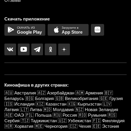
Отзывы
Скачать приложение
Google Play
App Store
Киноафиша в других странах:
🇦🇺
Австралия
🇦🇿
Азербайджан
🇦🇲
Армения
🇧🇾
Беларусь
🇧🇬
Болгария
🇬🇧
Великобритания
🇬🇪
Грузия
🇮🇸
Исландия
🇰🇿
Казахстан
🇰🇬
Кыргызстан
🇱🇻
Латвия
🇱🇹
Литва
🇲🇩
Молдавия
🇳🇿
Новая Зеландия
🇦🇪
ОАЭ
🇵🇱
Польша
🇷🇺
Россия
🇷🇴
Румыния
🇷🇸
Сербия
🇹🇯
Таджикистан
🇺🇿
Узбекистан
🇫🇮
Финляндия
🇭🇷
Хорватия
🇲🇪
Черногория
🇨🇿
Чехия
🇪🇪
Эстония