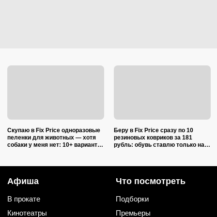
Скупаю в Fix Price одноразовые
Беру в Fix Price сразу по 10
пеленки для животных — хотя
резиновых ковриков за 181
собаки у меня нет: 10+ вариантов
рубль: обувь ставлю только на
использования их дома и на
один из них — нашла еще 7
даче
необычных применений
Афиша
Что посмотреть
В прокате
Подборки
Кинотеатры
Премьеры