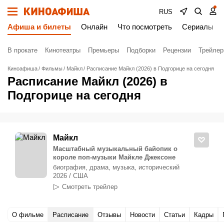
RUS
Афиша и билеты
Онлайн
Что посмотреть
Сериалы
В прокате
Кинотеатры
Премьеры
Подборки
Рецензии
Трейле
Киноафиша
Фильмы
Майкл
Расписание Майкл (2026) в Подгорице на сегодня
Расписание Майкл (2026) в
Подгорице на сегодня
Майкл
Масштабный музыкальный байопик о
короле поп-музыки Майкле Джексоне
биография, драма, музыка, исторический
2026 / США
Смотреть трейлер
О фильме
Расписание
Отзывы
Новости
Статьи
Кадры