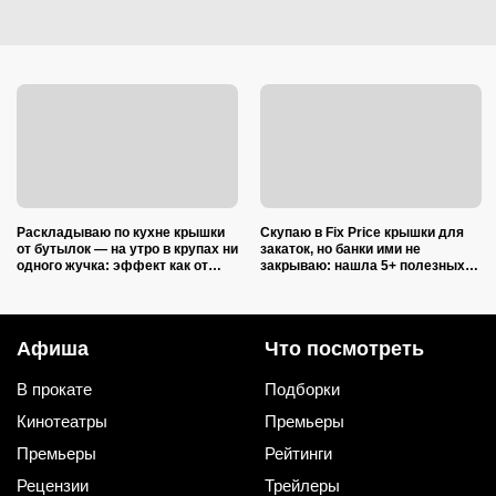
Раскладываю по кухне крышки
Скупаю в Fix Price крышки для
от бутылок — на утро в крупах ни
закаток, но банки ими не
одного жучка: эффект как от
закрываю: нашла 5+ полезных
дорогой отравы
применений для дома и радуюсь
Афиша
Что посмотреть
В прокате
Подборки
Кинотеатры
Премьеры
Премьеры
Рейтинги
Рецензии
Трейлеры